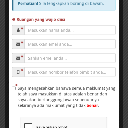
.
STATUS: Kontrak 12 bulan
.
TEMPOH PERCUBAAN: 3 ke 6 bulan
.
HARI DAN WAKTU BEKERJA:
Ahad hingga Jumaat (4pm – 10pm)
Sabtu pertama setiap bulan (8am – 2pm)
.
IMBUHAN: