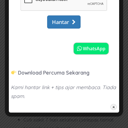
latihan berterusan diberikan
Bonus Performance (tahunan)
Claim medical outpatient (RM200
setahun)
.
CUTI:
Cuti umum (10 hari setahun)
Download Percuma Sekarang
Setiap hari Sabtu (kecuali Sabtu pertama
Kami hantar link + tips ajar membaca. Tiada
setiap bulan)
spam.
Cuti rehat tahunan 7 hari (selepas tamat
tempoh percubaan)
Cuti sakit 7 hari setahun (selepas tamat