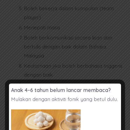
Boleh bekerja dalam kumpulan (team
player)
Menepati masa
Boleh berkomunikasi secara lisan dan
bertulis dengan baik dalam Bahasa
Malaysia
Keutamaan jika boleh berbahasa Inggeris
dengan baik
Mempunyai laptop sendiri yang boleh
Anak 4–6 tahun belum lancar membaca?
mengendalikan sekurang-kurangnya
Mulakan dengan aktiviti fonik yang betul dulu.
aplikasi Zoom, PowerPoint, Internet,
WhatsApp, Google Docs, Trello, Telegram
Mempunyai talian internet yang stabil