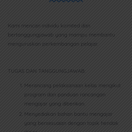
.
Kami mencari individu komited dan
bertanggungjawab yang mampu membantu
menguruskan perkembangan pelajar.
.
TUGAS DAN TANGGUNGJAWAB:
Merancang pelaksanaan kelas mengikut
program dan panduan rancangan
mengajar yang diberikan.
Menyediakan bahan bantu mengajar
yang bersesuaian dengan topik hendak
diajar.