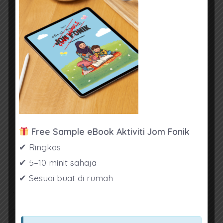
untuk menjalankan kelas melalui aplikasi
Zoom.
Pengetahuan dalam perkara berikut
amat dialu-alukan: kaedah fonik, Bacalah
Anakku, ReadEasy, pengacaraan majlis,
teater dan lakonan, persembahan pentas
Berusia 22 tahun ke 35 tahun.
Lelaki dan perempuan boleh memohon.
Free Sample eBook Aktiviti Jom Fonik
Bujang ataupun berkahwin boleh
✔ Ringkas
memohon.
✔ 5–10 minit sahaja
Warganegara Malaysia
✔ Sesuai buat di rumah
.
TARIKH DIJANGKA BERMULA: Januari 2021