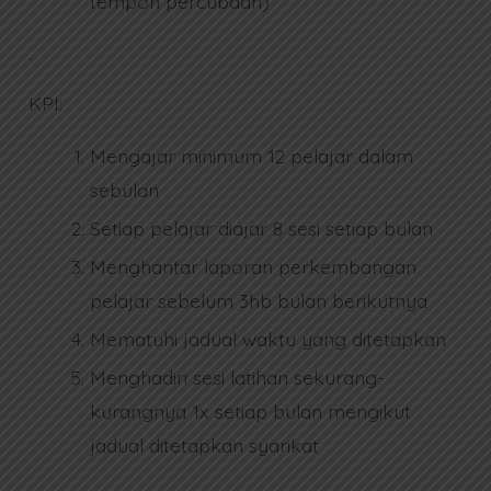
tempoh percubaan)
.
KPI:
Mengajar minimum 12 pelajar dalam
sebulan
Setiap pelajar diajar 8 sesi setiap bulan
Menghantar laporan perkembangan
pelajar sebelum 3hb bulan berikutnya
Mematuhi jadual waktu yang ditetapkan
Menghadiri sesi latihan sekurang-
kurangnya 1x setiap bulan mengikut
jadual ditetapkan syarikat