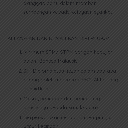
dianggap perlu dalam memberi
sumbangan kepada kejayaan syarikat.
.
KELAYAKAN DAN KEMAHIRAN DIPERLUKAN:
Minimum SPM/ STPM dengan kepujian
dalam Bahasa Malaysia
Sijil, Diploma atau Ijazah dalam apa-apa
bidang boleh memohon KECUALI bidang
Pendidikan.
Mesra, penyabar dan penyayang
khususnya kepada kanak-kanak
Berperwatakan ceria dan mempunyai
unsur kecindan