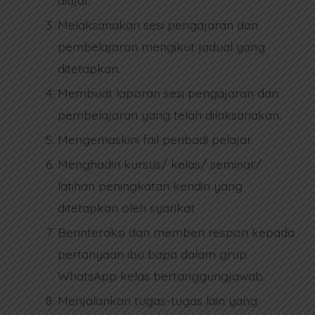
Melaksanakan sesi pengajaran dan
pembelajaran mengikut jadual yang
ditetapkan.
Membuat laporan sesi pengajaran dan
pembelajaran yang telah dilaksanakan.
Mengemaskini fail peribadi pelajar.
Menghadiri kursus/ kelas/ seminar/
latihan peningkatan kendiri yang
ditetapkan oleh syarikat
Berinteraksi dan memberi respon kepada
pertanyaan ibu bapa dalam grup
WhatsApp kelas bertanggungjawab.
Menjalankan tugas-tugas lain yang